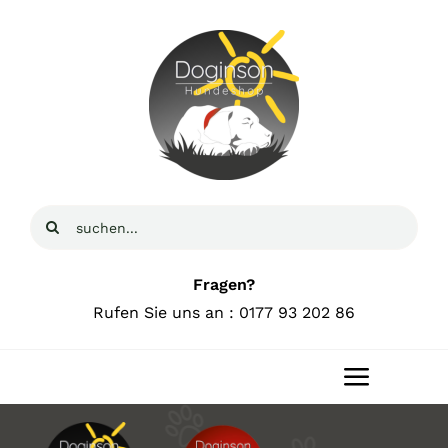
Zum
Inhalt
springen
Suche
nach:
Fragen?
Rufen Sie uns an : 0177 93 202 86
Toggle
Navigat
Home