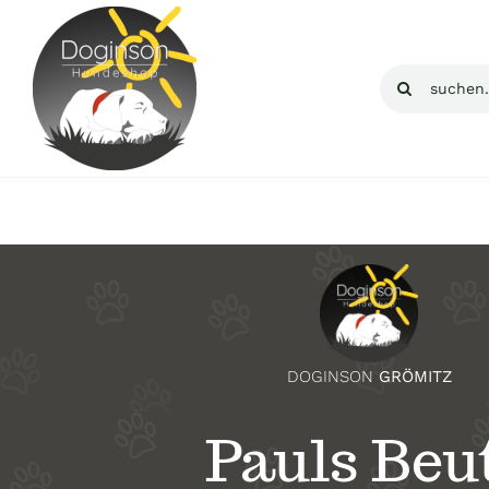
Zum
Inhalt
Suche
springen
nach:
DOGINSON
GRÖMITZ
Pauls Beu