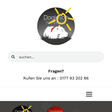
Zum
Inhalt
springen
Suche
nach:
Fragen?
Rufen Sie uns an : 0177 93 202 86
Toggle
Navigat
Home