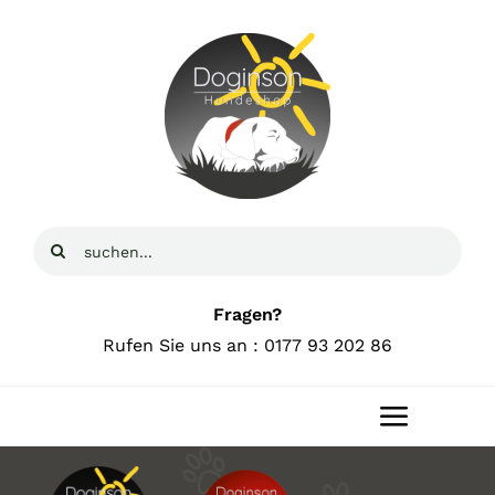
Zum
Inhalt
springen
Suche
nach:
Fragen?
Rufen Sie uns an : 0177 93 202 86
Toggle
Navigat
Home