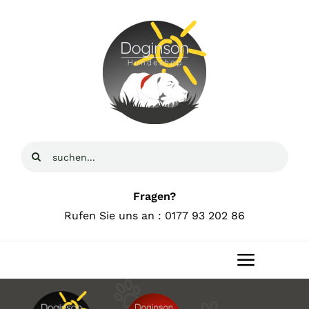
Zum
Inhalt
springen
Suche
nach:
Fragen?
Rufen Sie uns an : 0177 93 202 86
Toggle
Navigat
Home