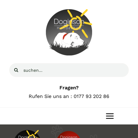
Zum
Inhalt
springen
Suche
nach:
Fragen?
Rufen Sie uns an : 0177 93 202 86
Toggle
Navigat
Home