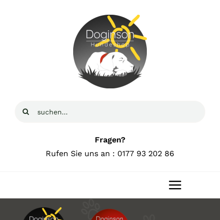
Zum
Inhalt
springen
Suche
nach:
Fragen?
Rufen Sie uns an : 0177 93 202 86
Toggle
Navigat
Home