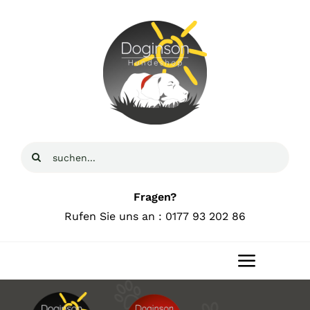
Zum
Inhalt
springen
Suche
nach:
Fragen?
Rufen Sie uns an : 0177 93 202 86
Toggle
Navigat
Home