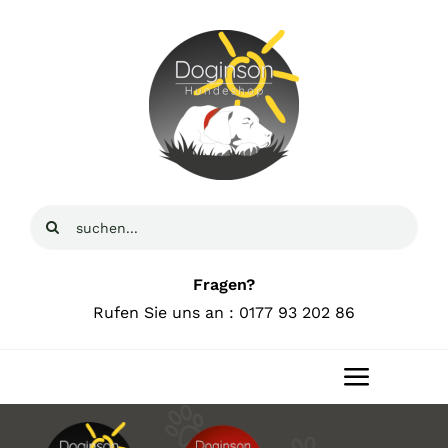
Zum
Inhalt
springen
Suche
nach:
Fragen?
Rufen Sie uns an : 0177 93 202 86
Toggle
Navigat
Home