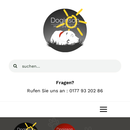
Zum
Inhalt
springen
Suche
nach:
Fragen?
Rufen Sie uns an : 0177 93 202 86
Toggle
Navigat
Home