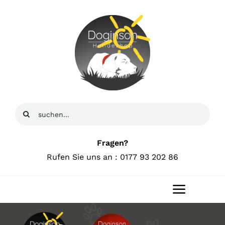
Zum
Inhalt
springen
Suche
nach:
Fragen?
Rufen Sie uns an : 0177 93 202 86
Toggle
Navigat
Home