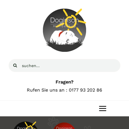
Zum
Inhalt
springen
Suche
nach:
Fragen?
Rufen Sie uns an : 0177 93 202 86
Toggle
Navigat
Home