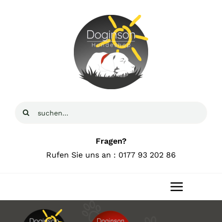
Zum
Inhalt
springen
Suche
nach:
Fragen?
Rufen Sie uns an : 0177 93 202 86
Toggle
Navigat
Home