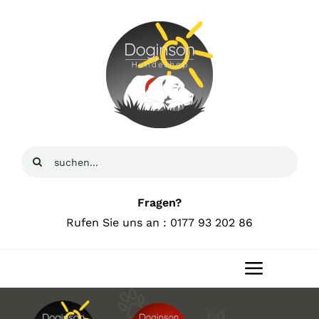
Zum
Inhalt
springen
Suche
nach:
Fragen?
Rufen Sie uns an : 0177 93 202 86
Toggle
Navigat
Home