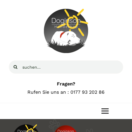
Zum
Inhalt
springen
Suche
nach:
Fragen?
Rufen Sie uns an : 0177 93 202 86
Toggle
Navigat
Home