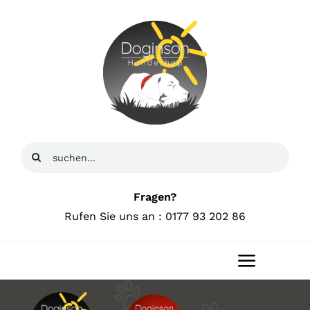
Zum
Inhalt
springen
Suche
nach:
Fragen?
Rufen Sie uns an : 0177 93 202 86
Toggle
Navigat
Home