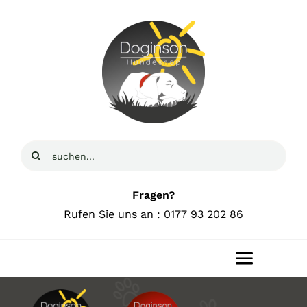
Zum
Inhalt
springen
Suche
nach:
Fragen?
Rufen Sie uns an : 0177 93 202 86
Toggle
Navigat
Home