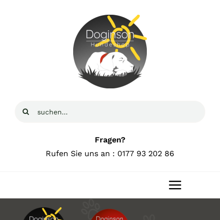
Zum
Inhalt
springen
Suche
nach:
Fragen?
Rufen Sie uns an : 0177 93 202 86
Toggle
Navigat
Home