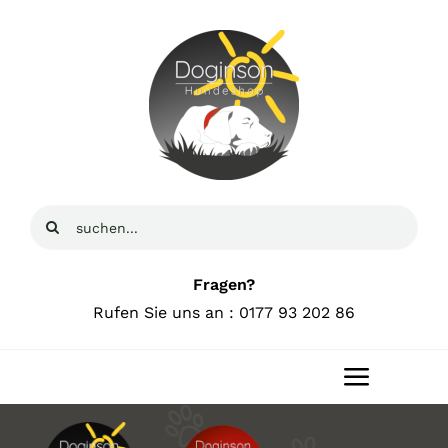
Zum
Inhalt
springen
Suche
nach:
Fragen?
Rufen Sie uns an : 0177 93 202 86
Toggle
Navigat
Home