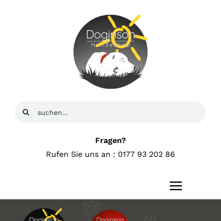
Zum
Inhalt
springen
Suche
nach:
Fragen?
Rufen Sie uns an : 0177 93 202 86
Toggle
Navigat
Home