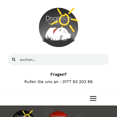
Zum
Inhalt
springen
Suche
nach:
Fragen?
Rufen Sie uns an : 0177 93 202 86
Toggle
Navigat
Home