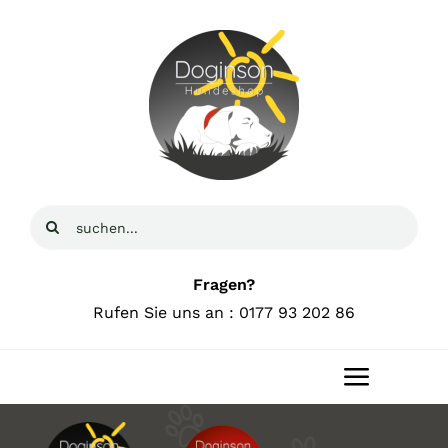
Zum
Inhalt
springen
Suche
nach:
Fragen?
Rufen Sie uns an : 0177 93 202 86
Toggle
Navigat
Home