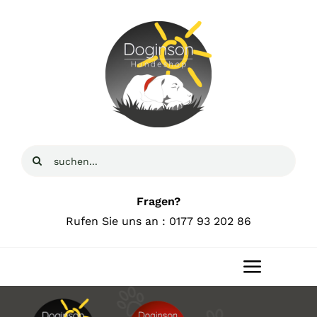
Zum
Inhalt
springen
Suche
nach:
Fragen?
Rufen Sie uns an : 0177 93 202 86
Toggle
Navigat
Home