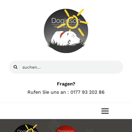
Zum
Inhalt
springen
Suche
nach:
Fragen?
Rufen Sie uns an : 0177 93 202 86
Toggle
Navigat
Home