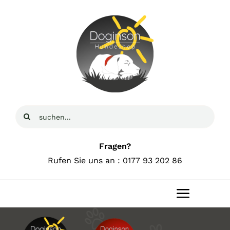
Zum
Inhalt
springen
Suche
nach:
Fragen?
Rufen Sie uns an : 0177 93 202 86
Toggle
Navigat
Home