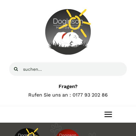
Zum
Inhalt
springen
Suche
nach:
Fragen?
Rufen Sie uns an : 0177 93 202 86
Toggle
Navigat
Home