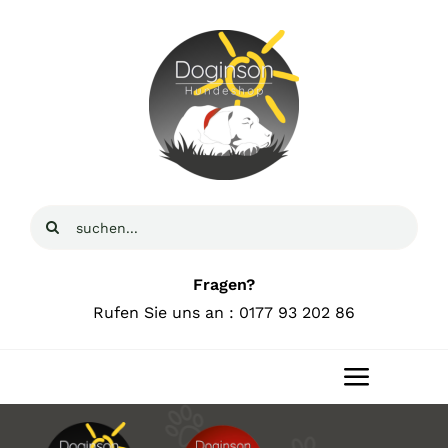
Zum
Inhalt
springen
Suche
nach:
Fragen?
Rufen Sie uns an : 0177 93 202 86
Toggle
Navigat
Home