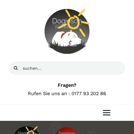
Zum
Inhalt
springen
Suche
nach:
Fragen?
Rufen Sie uns an : 0177 93 202 86
Toggle
Navigat
Home