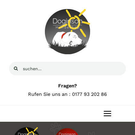
Zum
Inhalt
springen
Suche
nach:
Fragen?
Rufen Sie uns an : 0177 93 202 86
Toggle
Navigat
Home