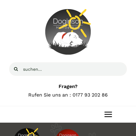
Zum
Inhalt
springen
Suche
nach:
Fragen?
Rufen Sie uns an : 0177 93 202 86
Toggle
Navigat
Home