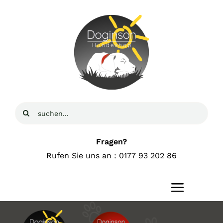
Zum
Inhalt
springen
Suche
nach:
Fragen?
Rufen Sie uns an : 0177 93 202 86
Toggle
Navigat
Home