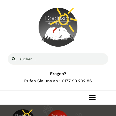
Zum
Inhalt
springen
Suche
nach:
Fragen?
Rufen Sie uns an : 0177 93 202 86
Toggle
Navigat
Home